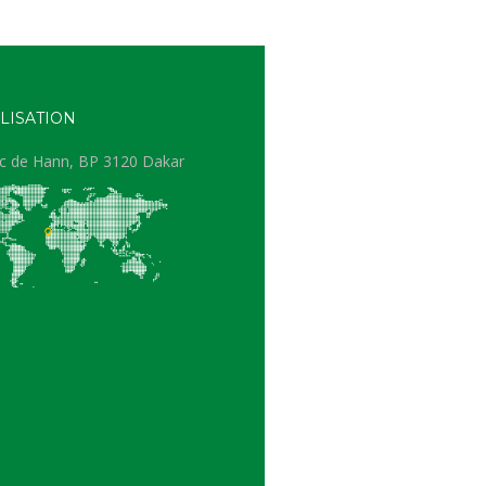
LISATION
c de Hann, BP 3120 Dakar