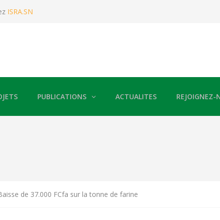
ez
ISRA.SN
OJETS
PUBLICATIONS
ACTUALITES
REJOIGNEZ-
se de 37.000 FCfa sur la tonne de farine