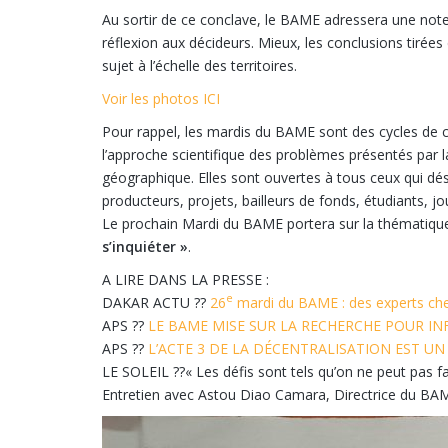
Au sortir de ce conclave, le BAME adressera une note
réflexion aux décideurs. Mieux, les conclusions tirée
sujet à l’échelle des territoires.
Voir les photos ICI
Pour rappel, les mardis du BAME sont des cycles de co
l’approche scientifique des problèmes présentés par l
géographique. Elles sont ouvertes à tous ceux qui dési
producteurs, projets, bailleurs de fonds, étudiants, jou
Le prochain Mardi du BAME portera sur la thématique
s’inquiéter »
.
A LIRE DANS LA PRESSE :
e
DAKAR ACTU ??
26
mardi du BAME : des experts cher
APS ??
LE BAME MISE SUR LA RECHERCHE POUR IN
APS ??
L’ACTE 3 DE LA DÉCENTRALISATION EST UN 
LE SOLEIL ??« Les défis sont tels qu’on ne peut pas fa
Entretien avec Astou Diao Camara, Directrice du BAME