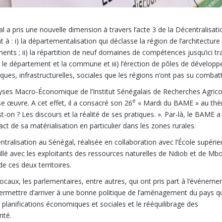
al a pris une nouvelle dimension à travers l’acte 3 de la Décentralisat
à : i) la départementalisation qui déclasse la région de l’architecture
ements ; ii) la répartition de neuf domaines de compétences jusqu’ici t
nt le département et la commune et iii) l’érection de pôles de dévelop
iques, infrastructurelles, sociales que les régions n’ont pas su combatt
alyses Macro-Économique de l’Institut Sénégalais de Recherches Agrico
e
se œuvre. A cet effet, il a consacré son 26
« Mardi du BAME » au th
t-on ? Les discours et la réalité de ses pratiques. ». Par-là, le BAME a
ct de sa matérialisation en particulier dans les zones rurales.
entralisation au Sénégal, réalisée en collaboration avec l’École supérie
llé avec les exploitants des ressources naturelles de Ndiob et de Mbo
de ces deux territoires.
locaux, les parlementaires, entre autres, qui ont pris part à l’événeme
t permettre d’arriver à une bonne politique de l’aménagement du pays q
 planifications économiques et sociales et le rééquilibrage des
ité.