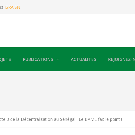
ez
ISRA.SN
OJETS
PUBLICATIONS
ACTUALITES
REJOIGNEZ-
te 3 de la Décentralisation au Sénégal : Le BAME fait le point !