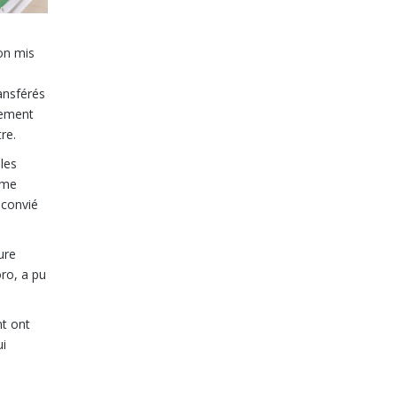
ion mis
ransférés
pement
re.
les
ème
 convié
ure
ro, a pu
nt ont
ui