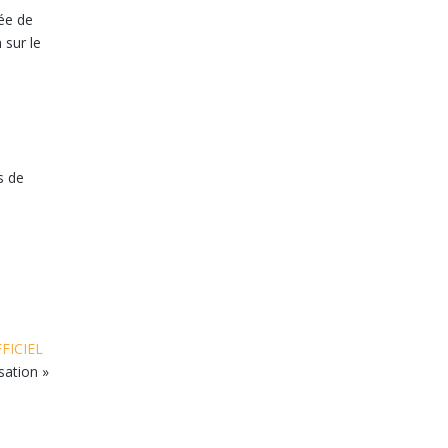
née de
 sur le
s de
FICIEL
sation »