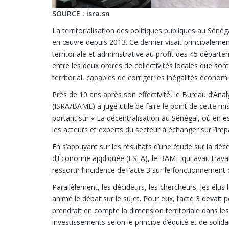
SOURCE : isra.sn
La territorialisation des politiques publiques au Sénég
en œuvre depuis 2013. Ce dernier visait principalement 
territoriale et administrative au profit des 45 départ
entre les deux ordres de collectivités locales que so
territorial, capables de corriger les inégalités économ
Près de 10 ans après son effectivité, le Bureau d’An
(ISRA/BAME) a jugé utile de faire le point de cette mi
portant sur « La décentralisation au Sénégal, où en es
les acteurs et experts du secteur à échanger sur l’impa
En s’appuyant sur les résultats d’une étude sur la déc
d’Économie appliquée (ESEA), le BAME qui avait travai
ressortir l’incidence de l’acte 3 sur le fonctionnement 
Parallèlement, les décideurs, les chercheurs, les élus 
animé le débat sur le sujet. Pour eux, l’acte 3 devai
prendrait en compte la dimension territoriale dans les
investissements selon le principe d’équité et de solidar