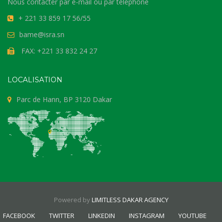
Nous contacter par e-mail ou par téléphone
+ 221 33 859 17 56/55
bame@isra.sn
FAX: +221 33 832 24 27
LOCALISATION
Parc de Hann, BP 3120 Dakar
Powered by
LIMITLESS DAKAR AGENCY
FACEBOOK
TWITTER
LINKEDIN
INSTAGRAM
YOUTUBE