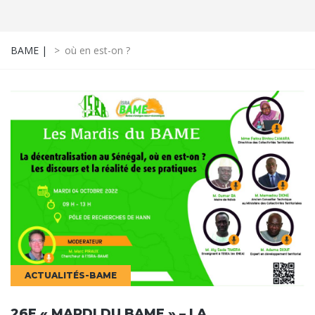
BAME |
>
où en est-on ?
ACTUALITÉS-BAME
26E « MARDI DU BAME » – LA